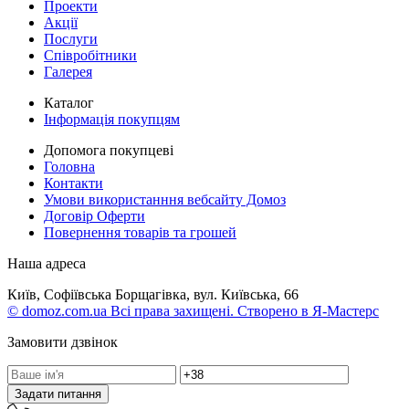
Проекти
Акції
Послуги
Співробітники
Галерея
Каталог
Інформація покупцям
Допомога покупцеві
Головна
Контакти
Умови використанння вебсайту Домоз
Договір Оферти
Повернення товарів та грошей
Наша адреса
Київ, Софіївська Борщагівка, вул. Київська, 66
© domoz.com.ua Всі права захищені. Створено в Я-Мастерс
Замовити дзвінок
Задати питання