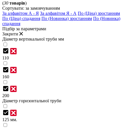
(
30
товарів
)
Сортувати:
за замовчуванням
За алфавітом А - Я
За алфавітом Я - А
По (Ціна) зростанням
По (Ціна) спадання
По (Новинка) зростанням
По (Новинка)
спадання
Підбір за параметрами
Закрити
Діаметр вертикальної труби мм
110
160
200
Діаметр горизонтальної труби
125 мм.