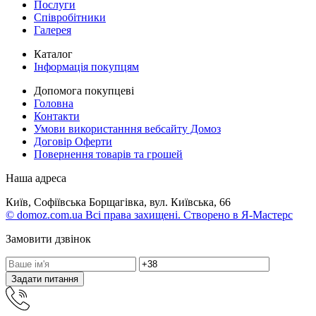
Послуги
Співробітники
Галерея
Каталог
Інформація покупцям
Допомога покупцеві
Головна
Контакти
Умови використанння вебсайту Домоз
Договір Оферти
Повернення товарів та грошей
Наша адреса
Київ, Софіївська Борщагівка, вул. Київська, 66
© domoz.com.ua Всі права захищені. Створено в Я-Мастерс
Замовити дзвінок
Задати питання