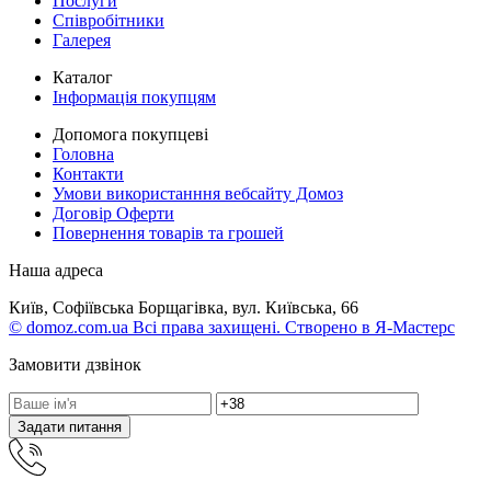
Послуги
Співробітники
Галерея
Каталог
Інформація покупцям
Допомога покупцеві
Головна
Контакти
Умови використанння вебсайту Домоз
Договір Оферти
Повернення товарів та грошей
Наша адреса
Київ, Софіївська Борщагівка, вул. Київська, 66
© domoz.com.ua Всі права захищені. Створено в Я-Мастерс
Замовити дзвінок
Задати питання