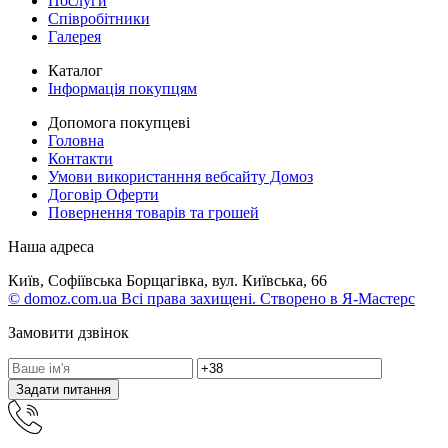
Послуги
Співробітники
Галерея
Каталог
Інформація покупцям
Допомога покупцеві
Головна
Контакти
Умови використанння вебсайту Домоз
Договір Оферти
Повернення товарів та грошей
Наша адреса
Київ, Софіївська Борщагівка, вул. Київська, 66
© domoz.com.ua Всі права захищені. Створено в Я-Мастерс
Замовити дзвінок
Задати питання