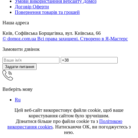
Умови використанння вебсайту Домоз
Договір Оферти
Повернення товарів та грошей
Наша адреса
Київ, Софіївська Борщагівка, вул. Київська, 66
© domoz.com.ua Всі права захищені. Створено в Я-Мастерс
Замовити дзвінок
Задати питання
Виберіть мову
Ru
Цей веб-сайт використовує файли cookie, щоб ваше
користування сайтом було зручнішим.
Дізнатися більше про файли cookie та з
Політикою
використання cookies
. Натискаючи ОК, ви погоджуєтесь з
нею.