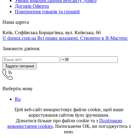
Умови використанння вебсайту Домоз
Договір Оферти
Повернення товарів та грошей
Наша адреса
Київ, Софіївська Борщагівка, вул. Київська, 66
© domoz.com.ua Всі права захищені. Створено в Я-Мастерс
Замовити дзвінок
Задати питання
Виберіть мову
Ru
Цей веб-сайт використовує файли cookie, щоб ваше
користування сайтом було зручнішим.
Дізнатися більше про файли cookie та з
Політикою
використання cookies
. Натискаючи ОК, ви погоджуєтесь з
нею.