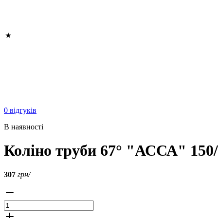
0 відгуків
В наявності
Коліно труби 67° "АССА" 150/
307
грн/