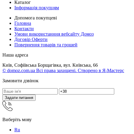
Каталог
Інформація покупцям
Допомога покупцеві
Головна
Контакти
Умови використанння вебсайту Домоз
Договір Оферти
Повернення товарів та грошей
Наша адреса
Київ, Софіївська Борщагівка, вул. Київська, 66
© domoz.com.ua Всі права захищені. Створено в Я-Мастерс
Замовити дзвінок
Задати питання
Виберіть мову
Ru