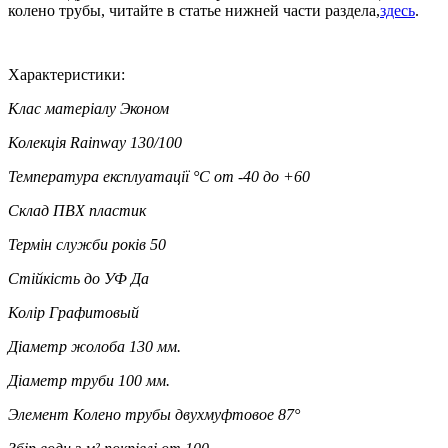
колено трубы, читайте в статье нижней части раздела,
здесь
.
Характеристики:
Клас матеріалу
Эконом
Колекція
Rainway 130/100
Температура експлуатації °C
от -40 до +60
Склад
ПВХ пластик
Термін служби років
50
Стійкість до УФ
Да
Колір
Графитовый
Діаметр жолоба
130 мм.
Діаметр труби
100 мм.
Элемент
Колено трубы двухмуфтовое 87°