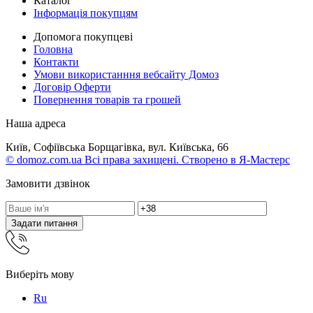
Каталог
Інформація покупцям
Допомога покупцеві
Головна
Контакти
Умови використанння вебсайту Домоз
Договір Оферти
Повернення товарів та грошей
Наша адреса
Київ, Софіївська Борщагівка, вул. Київська, 66
© domoz.com.ua Всі права захищені. Створено в Я-Мастерс
Замовити дзвінок
Задати питання
Виберіть мову
Ru