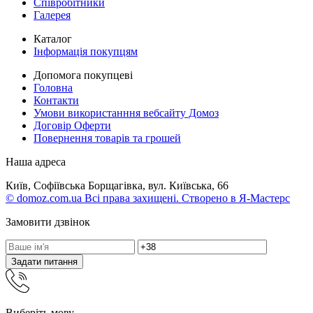
Співробітники
Галерея
Каталог
Інформація покупцям
Допомога покупцеві
Головна
Контакти
Умови використанння вебсайту Домоз
Договір Оферти
Повернення товарів та грошей
Наша адреса
Київ, Софіївська Борщагівка, вул. Київська, 66
© domoz.com.ua Всі права захищені. Створено в Я-Мастерс
Замовити дзвінок
Задати питання
Виберіть мову