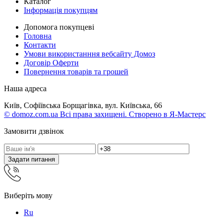
Каталог
Інформація покупцям
Допомога покупцеві
Головна
Контакти
Умови використанння вебсайту Домоз
Договір Оферти
Повернення товарів та грошей
Наша адреса
Київ, Софіївська Борщагівка, вул. Київська, 66
© domoz.com.ua Всі права захищені. Створено в Я-Мастерс
Замовити дзвінок
Задати питання
Виберіть мову
Ru