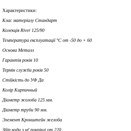
Характеристики:
Клас матеріалу
Стандарт
Колекція
River 125/90
Температура експлуатації °C
от -50 до + 60
Основа
Металл
Гарантія років
10
Термін служби років
50
Стійкість до УФ
Да
Колір
Кирпичный
Діаметр жолоба
125 мм.
Діаметр труби
90 мм.
Элемент
Кронштейн желоба
Збір води з м² покрівлі
от 220