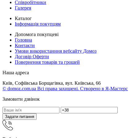
Співробітники
Галерея
Каталог
Інформація покупцям
Допомога покупцеві
Головна
Контакти
Умови використанння вебсайту Домоз
Договір Оферти
Повернення товарів та грошей
Наша адреса
Київ, Софіївська Борщагівка, вул. Київська, 66
© domoz.com.ua Всі права захищені. Створено в Я-Мастерс
Замовити дзвінок
Задати питання