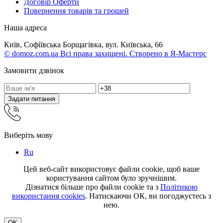
Договір Оферти
Повернення товарів та грошей
Наша адреса
Київ, Софіївська Борщагівка, вул. Київська, 66
© domoz.com.ua Всі права захищені. Створено в Я-Мастерс
Замовити дзвінок
Задати питання
Виберіть мову
Ru
Цей веб-сайт використовує файли cookie, щоб ваше
користування сайтом було зручнішим.
Дізнатися більше про файли cookie та з
Політикою
використання cookies
. Натискаючи ОК, ви погоджуєтесь з
нею.
OK