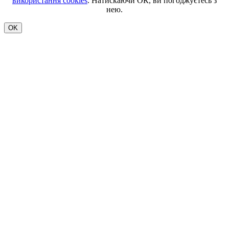
використання cookies
. Натискаючи ОК, ви погоджуєтесь з
нею.
OK