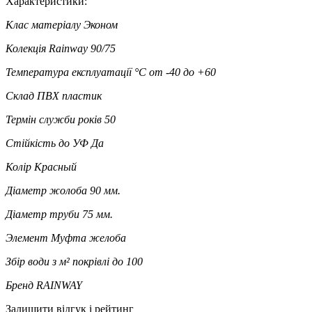
Характеристики:
Клас матеріалу
Эконом
Колекція
Rainway 90/75
Температура експлуатації °C
от -40 до +60
Склад
ПВХ пластик
Термін служби років
50
Стійкість до УФ
Да
Колір
Красный
Діаметр жолоба
90 мм.
Діаметр труби
75 мм.
Элемент
Муфта желоба
Збір води з м² покрівлі
до 100
Бренд
RAINWAY
Залишити відгук і рейтинг