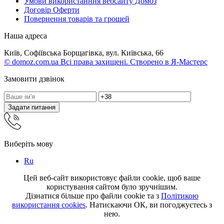
Умови використанння вебсайту Домоз
Договір Оферти
Повернення товарів та грошей
Наша адреса
Київ, Софіївська Борщагівка, вул. Київська, 66
© domoz.com.ua Всі права захищені. Створено в Я-Мастерс
Замовити дзвінок
Задати питання
Виберіть мову
Ru
Цей веб-сайт використовує файли cookie, щоб ваше
користування сайтом було зручнішим.
Дізнатися більше про файли cookie та з
Політикою
використання cookies
. Натискаючи ОК, ви погоджуєтесь з
нею.