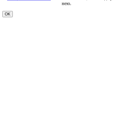
нею.
OK