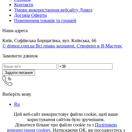
Контакти
Умови використанння вебсайту Домоз
Договір Оферти
Повернення товарів та грошей
Наша адреса
Київ, Софіївська Борщагівка, вул. Київська, 66
© domoz.com.ua Всі права захищені. Створено в Я-Мастерс
Замовити дзвінок
Задати питання
Виберіть мову
Ru
Цей веб-сайт використовує файли cookie, щоб ваше
користування сайтом було зручнішим.
Дізнатися більше про файли cookie та з
Політикою
використання cookies
. Натискаючи ОК, ви погоджуєтесь з