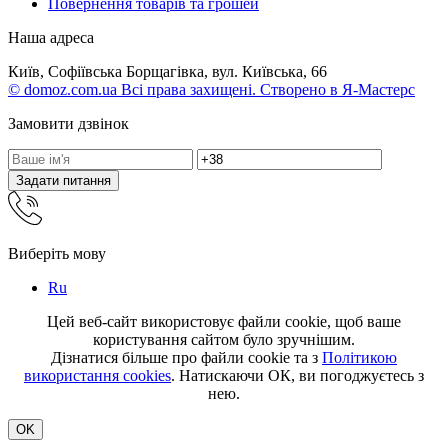
Повернення товарів та грошей
Наша адреса
Київ, Софіївська Борщагівка, вул. Київська, 66
© domoz.com.ua Всі права захищені. Створено в Я-Мастерс
Замовити дзвінок
Задати питання
Виберіть мову
Ru
Цей веб-сайт використовує файли cookie, щоб ваше
користування сайтом було зручнішим.
Дізнатися більше про файли cookie та з
Політикою
використання cookies
. Натискаючи ОК, ви погоджуєтесь з
нею.
OK