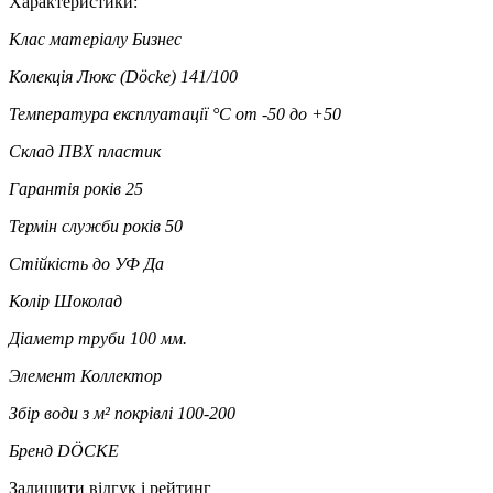
Характеристики:
Клас матеріалу
Бизнес
Колекція
Люкс (Döcke) 141/100
Температура експлуатації °C
от -50 до +50
Склад
ПВХ пластик
Гарантія років
25
Термін служби років
50
Стійкість до УФ
Да
Колір
Шоколад
Діаметр труби
100 мм.
Элемент
Коллектор
Збір води з м² покрівлі
100-200
Бренд
DÖCKE
Залишити відгук і рейтинг