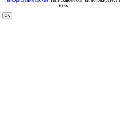
використання cookies
. Натискаючи ОК, ви погоджуєтесь з
нею.
OK