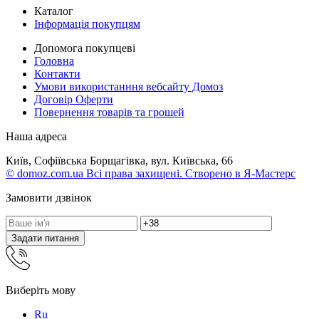
Каталог
Інформація покупцям
Допомога покупцеві
Головна
Контакти
Умови використанння вебсайту Домоз
Договір Оферти
Повернення товарів та грошей
Наша адреса
Київ, Софіївська Борщагівка, вул. Київська, 66
© domoz.com.ua Всі права захищені. Створено в Я-Мастерс
Замовити дзвінок
Задати питання
Виберіть мову
Ru