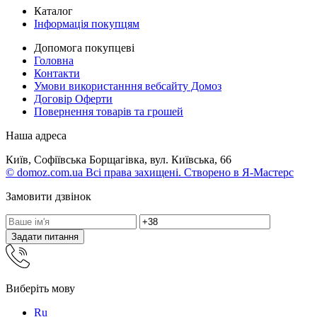
Каталог
Інформація покупцям
Допомога покупцеві
Головна
Контакти
Умови використанння вебсайту Домоз
Договір Оферти
Повернення товарів та грошей
Наша адреса
Київ, Софіївська Борщагівка, вул. Київська, 66
© domoz.com.ua Всі права захищені. Створено в Я-Мастерс
Замовити дзвінок
Задати питання
Виберіть мову
Ru