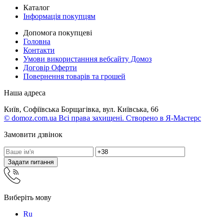
Каталог
Інформація покупцям
Допомога покупцеві
Головна
Контакти
Умови використанння вебсайту Домоз
Договір Оферти
Повернення товарів та грошей
Наша адреса
Київ, Софіївська Борщагівка, вул. Київська, 66
© domoz.com.ua Всі права захищені. Створено в Я-Мастерс
Замовити дзвінок
Задати питання
Виберіть мову
Ru