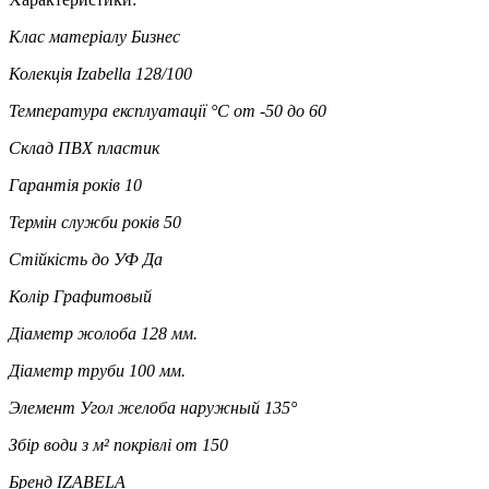
Клас матеріалу
Бизнес
Колекція
Izabella 128/100
Температура експлуатації °C
от -50 до 60
Склад
ПВХ пластик
Гарантія років
10
Термін служби років
50
Стійкість до УФ
Да
Колір
Графитовый
Діаметр жолоба
128 мм.
Діаметр труби
100 мм.
Элемент
Угол желоба наружный 135°
Збір води з м² покрівлі
от 150
Бренд
IZABELA