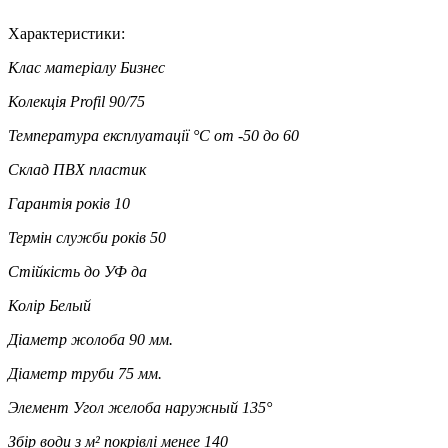
Характеристики:
Клас матеріалу
Бизнес
Колекція
Profil 90/75
Температура експлуатації °C
от -50 до 60
Склад
ПВХ пластик
Гарантія років
10
Термін служби років
50
Стійкість до УФ
да
Колір
Белый
Діаметр жолоба
90 мм.
Діаметр труби
75 мм.
Элемент
Угол желоба наружный 135°
Збір води з м² покрівлі
менее 140