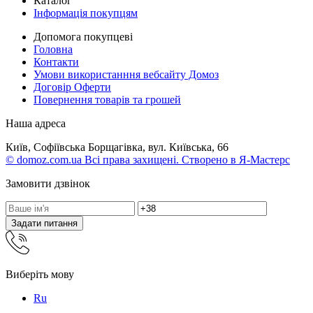
Каталог
Інформація покупцям
Допомога покупцеві
Головна
Контакти
Умови використанння вебсайту Домоз
Договір Оферти
Повернення товарів та грошей
Наша адреса
Київ, Софіївська Борщагівка, вул. Київська, 66
© domoz.com.ua Всі права захищені. Створено в Я-Мастерс
Замовити дзвінок
Задати питання
Виберіть мову
Ru