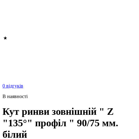
0 відгуків
В наявності
Кут ринви зовнішній " Z
"135°" профіл " 90/75 мм.
білий