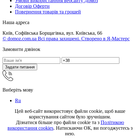
Умови використанння вебсайту Домоз
Договір Оферти
Повернення товарів та грошей
Наша адреса
Київ, Софіївська Борщагівка, вул. Київська, 66
© domoz.com.ua Всі права захищені. Створено в Я-Мастерс
Замовити дзвінок
Задати питання
Виберіть мову
Ru
Цей веб-сайт використовує файли cookie, щоб ваше
користування сайтом було зручнішим.
Дізнатися більше про файли cookie та з
Політикою
використання cookies
. Натискаючи ОК, ви погоджуєтесь з
нею.