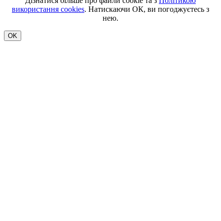
Дізнатися більше про файли cookie та з
Політикою
використання cookies
. Натискаючи ОК, ви погоджуєтесь з
нею.
OK