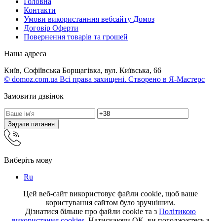
Головна
Контакти
Умови використанння вебсайту Домоз
Договір Оферти
Повернення товарів та грошей
Наша адреса
Київ, Софіївська Борщагівка, вул. Київська, 66
© domoz.com.ua Всі права захищені. Створено в Я-Мастерс
Замовити дзвінок
Задати питання
Виберіть мову
Ru
Цей веб-сайт використовує файли cookie, щоб ваше
користування сайтом було зручнішим.
Дізнатися більше про файли cookie та з
Політикою
використання cookies
. Натискаючи ОК, ви погоджуєтесь з