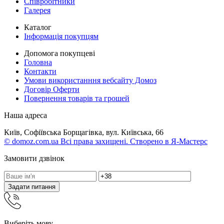
Співробітники
Галерея
Каталог
Інформація покупцям
Допомога покупцеві
Головна
Контакти
Умови використанння вебсайту Домоз
Договір Оферти
Повернення товарів та грошей
Наша адреса
Київ, Софіївська Борщагівка, вул. Київська, 66
© domoz.com.ua Всі права захищені. Створено в Я-Мастерс
Замовити дзвінок
Задати питання
Виберіть мову