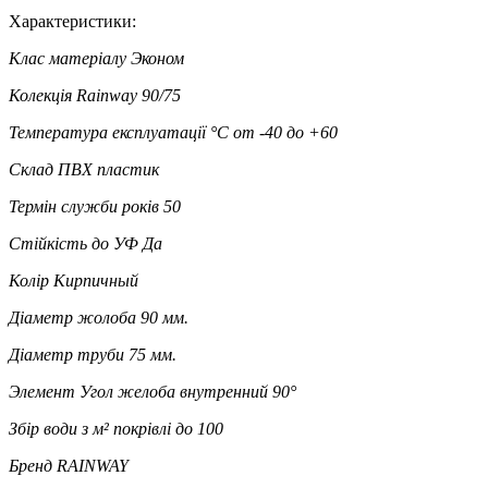
Характеристики:
Клас матеріалу
Эконом
Колекція
Rainway 90/75
Температура експлуатації °C
от -40 до +60
Склад
ПВХ пластик
Термін служби років
50
Стійкість до УФ
Да
Колір
Кирпичный
Діаметр жолоба
90 мм.
Діаметр труби
75 мм.
Элемент
Угол желоба внутренний 90°
Збір води з м² покрівлі
до 100
Бренд
RAINWAY