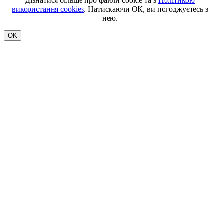
Дізнатися більше про файли cookie та з
Політикою
використання cookies
. Натискаючи ОК, ви погоджуєтесь з
нею.
OK