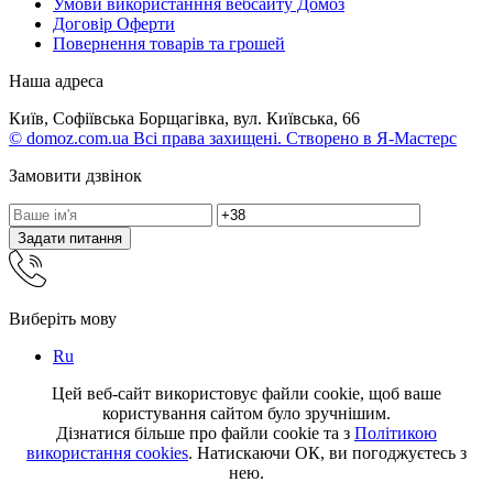
Умови використанння вебсайту Домоз
Договір Оферти
Повернення товарів та грошей
Наша адреса
Київ, Софіївська Борщагівка, вул. Київська, 66
© domoz.com.ua Всі права захищені. Створено в Я-Мастерс
Замовити дзвінок
Задати питання
Виберіть мову
Ru
Цей веб-сайт використовує файли cookie, щоб ваше
користування сайтом було зручнішим.
Дізнатися більше про файли cookie та з
Політикою
використання cookies
. Натискаючи ОК, ви погоджуєтесь з
нею.