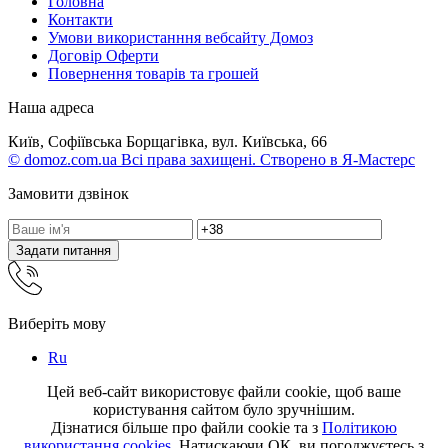
Головна
Контакти
Умови використанння вебсайту Домоз
Договір Оферти
Повернення товарів та грошей
Наша адреса
Київ, Софіївська Борщагівка, вул. Київська, 66
© domoz.com.ua Всі права захищені. Створено в Я-Мастерс
Замовити дзвінок
Задати питання
Виберіть мову
Ru
Цей веб-сайт використовує файли cookie, щоб ваше
користування сайтом було зручнішим.
Дізнатися більше про файли cookie та з
Політикою
використання cookies
. Натискаючи ОК, ви погоджуєтесь з