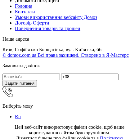
Допомога покупцеві
Головна
Контакти
Умови використанння вебсайту Домоз
Договір Оферти
Повернення товарів та грошей
Наша адреса
Київ, Софіївська Борщагівка, вул. Київська, 66
© domoz.com.ua Всі права захищені. Створено в Я-Мастерс
Замовити дзвінок
Задати питання
Виберіть мову
Ru
Цей веб-сайт використовує файли cookie, щоб ваше
користування сайтом було зручнішим.
Дізнатися більше про файли cookie та з
Політикою