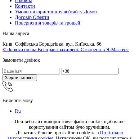
Головна
Контакти
Умови використанння вебсайту Домоз
Договір Оферти
Повернення товарів та грошей
Наша адреса
Київ, Софіївська Борщагівка, вул. Київська, 66
© domoz.com.ua Всі права захищені. Створено в Я-Мастерс
Замовити дзвінок
Задати питання
Виберіть мову
Ru
Цей веб-сайт використовує файли cookie, щоб ваше
користування сайтом було зручнішим.
Дізнатися більше про файли cookie та з
Політикою
використання cookies
. Натискаючи ОК, ви погоджуєтесь з