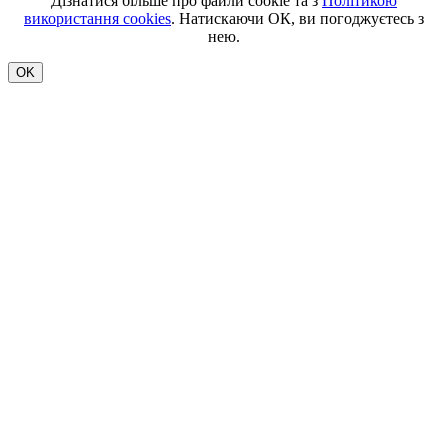
Дізнатися більше про файли cookie та з
Політикою
використання cookies
. Натискаючи ОК, ви погоджуєтесь з
нею.
OK