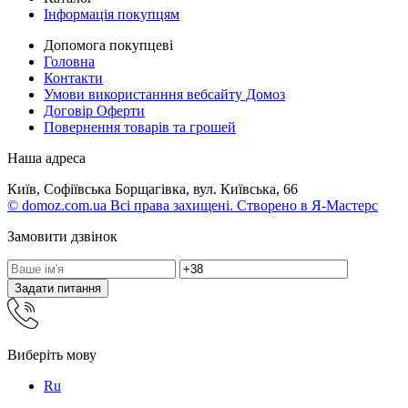
Інформація покупцям
Допомога покупцеві
Головна
Контакти
Умови використанння вебсайту Домоз
Договір Оферти
Повернення товарів та грошей
Наша адреса
Київ, Софіївська Борщагівка, вул. Київська, 66
© domoz.com.ua Всі права захищені. Створено в Я-Мастерс
Замовити дзвінок
Задати питання
Виберіть мову
Ru