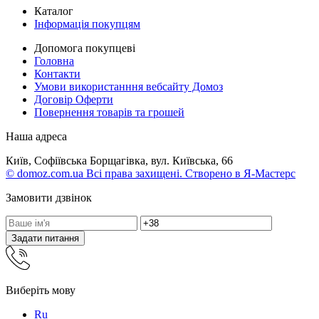
Каталог
Інформація покупцям
Допомога покупцеві
Головна
Контакти
Умови використанння вебсайту Домоз
Договір Оферти
Повернення товарів та грошей
Наша адреса
Київ, Софіївська Борщагівка, вул. Київська, 66
© domoz.com.ua Всі права захищені. Створено в Я-Мастерс
Замовити дзвінок
Задати питання
Виберіть мову
Ru