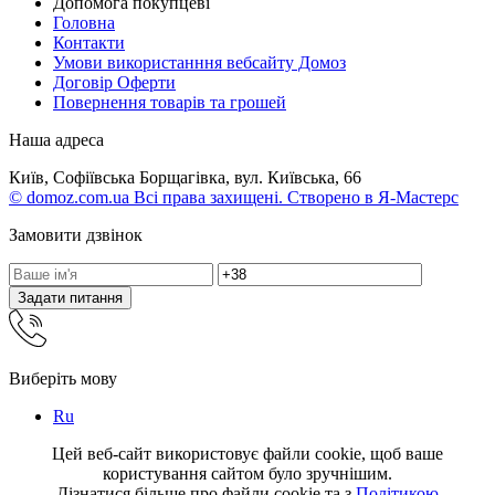
Допомога покупцеві
Головна
Контакти
Умови використанння вебсайту Домоз
Договір Оферти
Повернення товарів та грошей
Наша адреса
Київ, Софіївська Борщагівка, вул. Київська, 66
© domoz.com.ua Всі права захищені. Створено в Я-Мастерс
Замовити дзвінок
Задати питання
Виберіть мову
Ru
Цей веб-сайт використовує файли cookie, щоб ваше
користування сайтом було зручнішим.
Дізнатися більше про файли cookie та з
Політикою