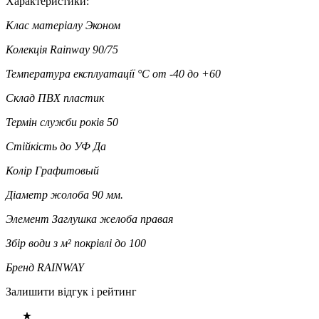
Характеристики:
Клас матеріалу
Эконом
Колекція
Rainway 90/75
Температура експлуатації °C
от -40 до +60
Склад
ПВХ пластик
Термін служби років
50
Стійкість до УФ
Да
Колір
Графитовый
Діаметр жолоба
90 мм.
Элемент
Заглушка желоба правая
Збір води з м² покрівлі
до 100
Бренд
RAINWAY
Залишити відгук і рейтинг