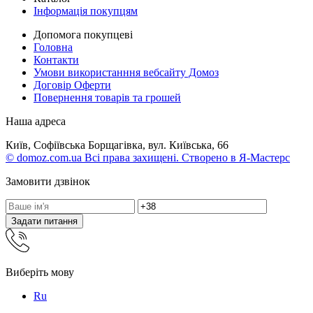
Інформація покупцям
Допомога покупцеві
Головна
Контакти
Умови використанння вебсайту Домоз
Договір Оферти
Повернення товарів та грошей
Наша адреса
Київ, Софіївська Борщагівка, вул. Київська, 66
© domoz.com.ua Всі права захищені. Створено в Я-Мастерс
Замовити дзвінок
Задати питання
Виберіть мову
Ru