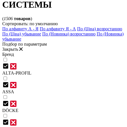
СИСТЕМЫ
(
1506
товаров
)
Сортировать:
по умолчанию
По алфавиту А - Я
По алфавиту Я - А
По (Ціна) возростанию
По (Ціна) убывание
По (Новинка) возростанию
По (Новинка)
убывание
Подбор по параметрам
Закрыть
Бренд
ALTA-PROFIL
ASSA
DÖCKE