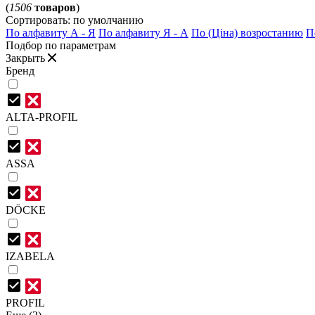
(
1506
товаров
)
Сортировать:
по умолчанию
По алфавиту А - Я
По алфавиту Я - А
По (Ціна) возростанию
П
Подбор по параметрам
Закрыть
Бренд
ALTA-PROFIL
ASSA
DÖCKE
IZABELA
PROFIL