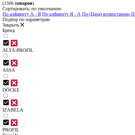
(
1506
товаров
)
Сортировать:
по умолчанию
По алфавиту А - Я
По алфавиту Я - А
По (Ціна) возростанию
П
Подбор по параметрам
Закрыть
Бренд
ALTA-PROFIL
ASSA
DÖCKE
IZABELA
PROFIL