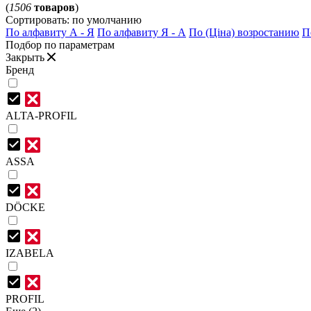
(
1506
товаров
)
Сортировать:
по умолчанию
По алфавиту А - Я
По алфавиту Я - А
По (Ціна) возростанию
П
Подбор по параметрам
Закрыть
Бренд
ALTA-PROFIL
ASSA
DÖCKE
IZABELA
PROFIL