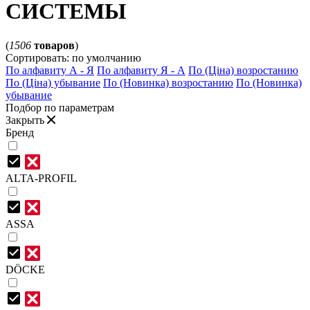
СИСТЕМЫ
(
1506
товаров
)
Сортировать:
по умолчанию
По алфавиту А - Я
По алфавиту Я - А
По (Ціна) возростанию
По (Ціна) убывание
По (Новинка) возростанию
По (Новинка)
убывание
Подбор по параметрам
Закрыть
Бренд
ALTA-PROFIL
ASSA
DÖCKE