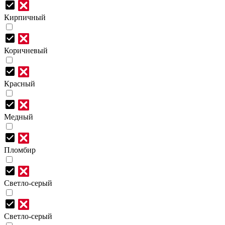
Кирпичный
Коричневый
Красный
Медный
Пломбир
Светло-серый
Светло-серый