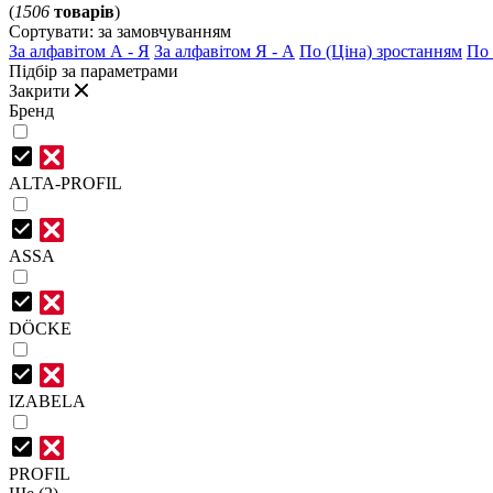
(
1506
товарів
)
Сортувати:
за замовчуванням
За алфавітом А - Я
За алфавітом Я - А
По (Ціна) зростанням
По 
Підбір за параметрами
Закрити
Бренд
ALTA-PROFIL
ASSA
DÖCKE
IZABELA
PROFIL