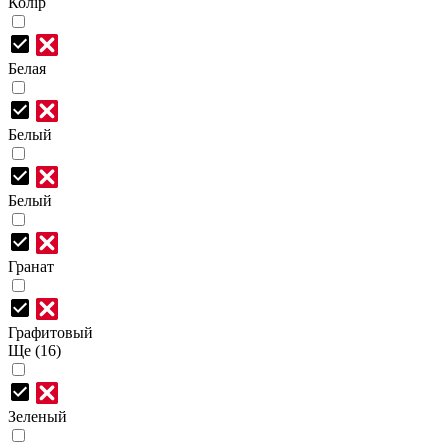
Колір
Белая
Белый
Белый
Гранат
Графитовый
Ще (16)
Зеленый