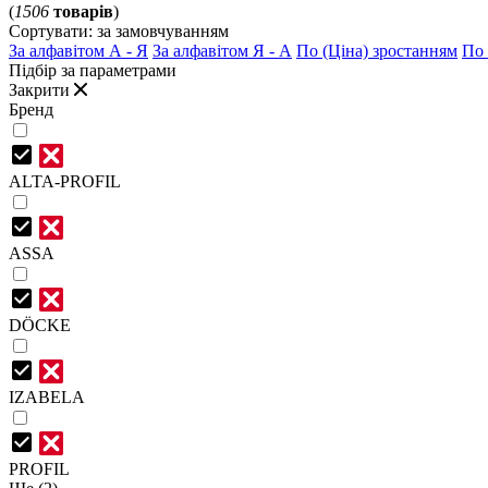
(
1506
товарів
)
Сортувати:
за замовчуванням
За алфавітом А - Я
За алфавітом Я - А
По (Ціна) зростанням
По 
Підбір за параметрами
Закрити
Бренд
ALTA-PROFIL
ASSA
DÖCKE
IZABELA
PROFIL