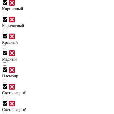
Кирпичный
Коричневый
Красный
Медный
Пломбир
Светло-серый
Светло-серый