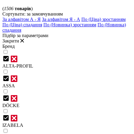
(
1506
товарів
)
Сортувати:
за замовчуванням
За алфавітом А - Я
За алфавітом Я - А
По (Ціна) зростанням
По (Ціна) спадання
По (Новинка) зростанням
По (Новинка)
спадання
Підбір за параметрами
Закрити
Бренд
ALTA-PROFIL
ASSA
DÖCKE
IZABELA