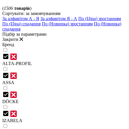
(
1506
товарів
)
Сортувати:
за замовчуванням
За алфавітом А - Я
За алфавітом Я - А
По (Ціна) зростанням
По (Ціна) спадання
По (Новинка) зростанням
По (Новинка)
спадання
Підбір за параметрами
Закрити
Бренд
ALTA-PROFIL
ASSA
DÖCKE
IZABELA