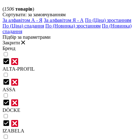
(
1506
товарів
)
Сортувати:
за замовчуванням
За алфавітом А - Я
За алфавітом Я - А
По (Ціна) зростанням
По (Ціна) спадання
По (Новинка) зростанням
По (Новинка)
спадання
Підбір за параметрами
Закрити
Бренд
ALTA-PROFIL
ASSA
DÖCKE
IZABELA