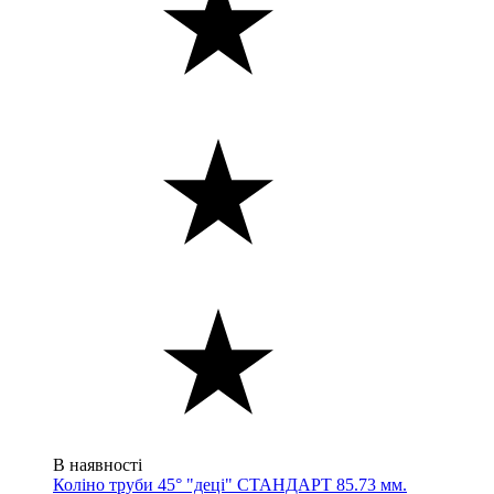
В наявності
Коліно труби 45° "деці" СТАНДАРТ 85.73 мм.