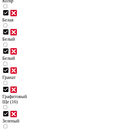
Колір
Белая
Белый
Белый
Гранат
Графитовый
Ще (16)
Зеленый