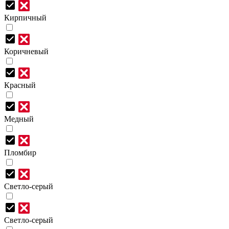
Кирпичный
Коричневый
Красный
Медный
Пломбир
Светло-серый
Светло-серый