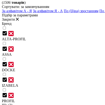
(
1506
товарів
)
Сортувати:
за замовчуванням
За алфавітом А - Я
За алфавітом Я - А
По (Ціна) зростанням
По 
Підбір за параметрами
Закрити
Бренд
ALTA-PROFIL
ASSA
DÖCKE
IZABELA
PROFIL