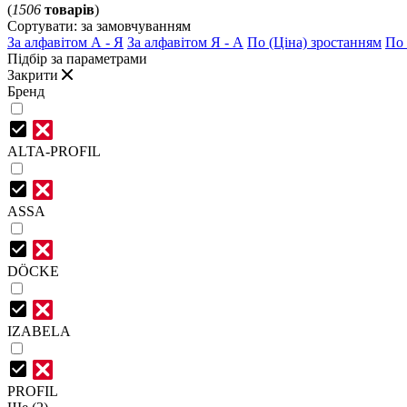
(
1506
товарів
)
Сортувати:
за замовчуванням
За алфавітом А - Я
За алфавітом Я - А
По (Ціна) зростанням
По 
Підбір за параметрами
Закрити
Бренд
ALTA-PROFIL
ASSA
DÖCKE
IZABELA
PROFIL