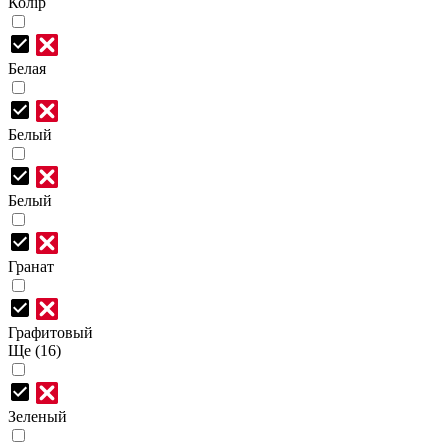
Колір
Белая
Белый
Белый
Гранат
Графитовый
Ще (16)
Зеленый