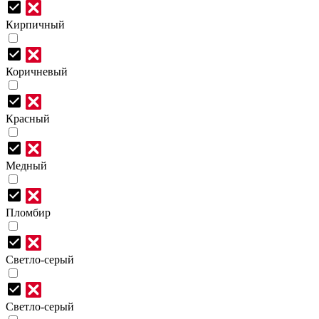
Кирпичный
Коричневый
Красный
Медный
Пломбир
Светло-серый
Светло-серый